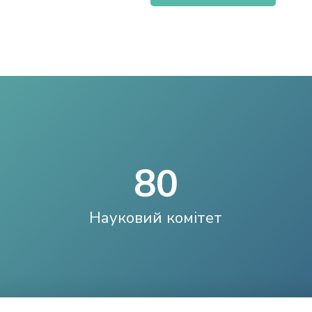
8
0
Науковий комітет