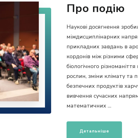
Про подію
Наукові досягнення зроб
міждисциплінарних напря
прикладних завдань в ар
кордонів між різними сфе
біологічного різноманіття 
рослин, зміни клімату та 
безпечних продуктів хар
вивчення сучасних напрямк
математичних …
Детальніше