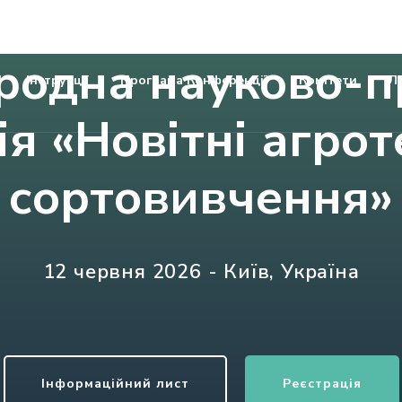
Новітні агротехнології та сортовивчен
родна науково-
Інструкції
Програма Конференції
Комітети
Л
я «Новітні агроте
сортовивчення»
12 червня 2026 - Київ, Україна
Інформаційний лист
Реєстрація