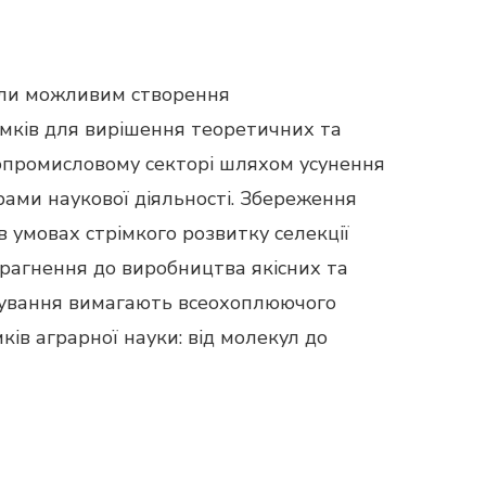
или можливим створення
мків для вирішення теоретичних та
опромисловому секторі шляхом усунення
рами наукової діяльності. Збереження
в умовах стрімкого розвитку селекції
прагнення до виробництва якісних та
чування вимагають всеохоплюючого
ів аграрної науки: від молекул до