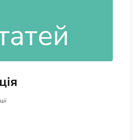
ція
ції