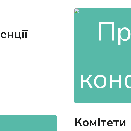
енції
Комітети