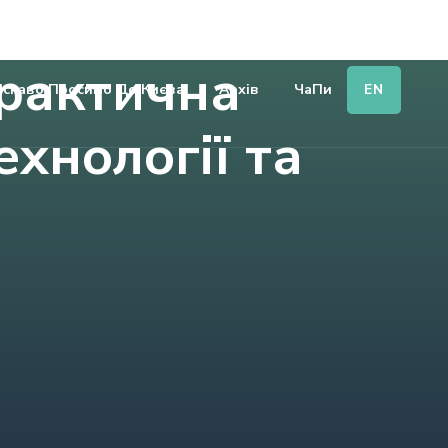
ня
практична
EN
аскаво Просимо До Києва
Архів
ЧаПи
хнології та