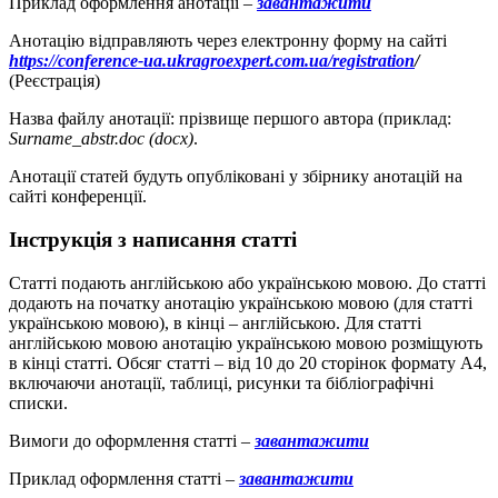
Приклад оформлення анотації –
завантажити
Анотацію відправляють через електронну форму на сайті
https://conference-ua.ukragroexpert.com.ua/registration
/
(Реєстрація)
Назва файлу анотації: прізвище першого автора (приклад:
Surname_abstr.doc (docx)
.
Анотації статей будуть опубліковані у збірнику анотацій на
сайті конференції.
Інструкція з написання статті
Статті подають англійською або українською мовою. До статті
додають на початку анотацію українською мовою (для статті
українською мовою), в кінці – англійською. Для статті
англійською мовою анотацію українською мовою розміщують
в кінці статті. Обсяг статті – від 10 до 20 сторінок формату А4,
включаючи анотації, таблиці, рисунки та бібліографічні
списки.
Вимоги до оформлення статті –
завантажити
Приклад оформлення статті –
завантажити