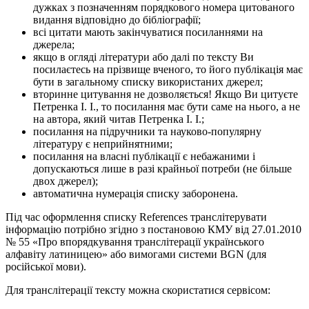
дужках з позначенням порядкового номера цитованого
видання відповідно до бібліографії;
всі цитати мають закінчуватися посиланнями на
джерела;
якщо в огляді літератури або далі по тексту Ви
посилаєтесь на прізвище вченого, то його публікація має
бути в загальному списку використаних джерел;
вторинне цитування не дозволяється! Якщо Ви цитуєте
Петренка І. І., то посилання має бути саме на нього, а не
на автора, який читав Петренка І. І.;
посилання на підручники та науково-популярну
літературу є неприйнятними;
посилання на власні публікації є небажаними і
допускаються лише в разі крайньої потреби (не більше
двох джерел);
автоматична нумерація списку заборонена.
Під час оформлення списку References транслітерувати
інформацію потрібно згідно з постановою КМУ від 27.01.2010
№ 55 «Про впорядкування транслітерації українського
алфавіту латиницею» або вимогами системи BGN (для
російської мови).
Для транслітерації тексту можна скористатися сервісом: