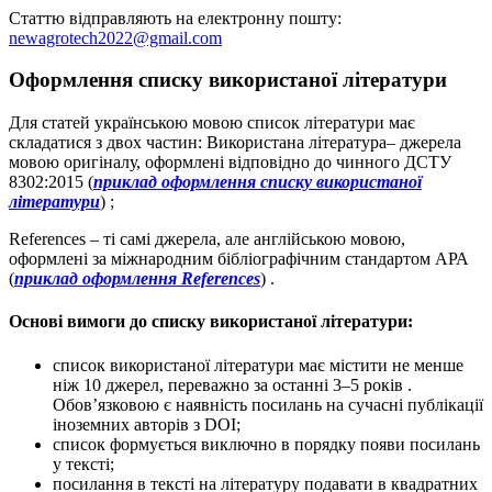
Статтю відправляють на електронну пошту:
newagrotech2022@gmail.com
Оформлення списку використаної літератури
Для статей українською мовою список літератури має
складатися з двох частин: Використана література– джерела
мовою оригіналу, оформлені відповідно до чинного ДСТУ
8302:2015 (
приклад оформлення списку використаної
літератури
) ;
References – ті самі джерела, але англійською мовою,
оформлені за міжнародним бібліографічним стандартом АРА
(
приклад оформлення References
) .
Основі вимоги до списку використаної літератури:
список використаної літератури має містити не менше
ніж 10 джерел, переважно за останні 3–5 років .
Обов’язковою є наявність посилань на сучасні публікації
іноземних авторів з DOI;
список формується виключно в порядку появи посилань
у тексті;
посилання в тексті на літературу подавати в квадратних