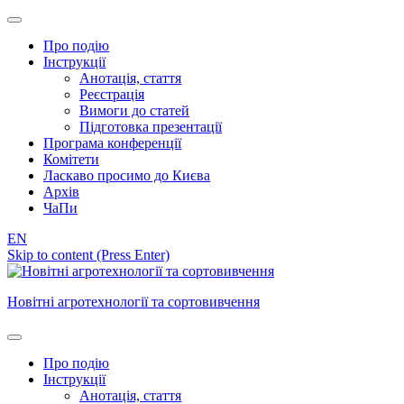
Про подію
Інструкції
Анотація, стаття
Реєстрація
Вимоги до статей
Підготовка презентації
Програма конференції
Комітети
Ласкаво просимо до Києва
Архів
ЧаПи
EN
Skip to content (Press Enter)
Новітні агротехнології та сортовивчення
Про подію
Інструкції
Анотація, стаття